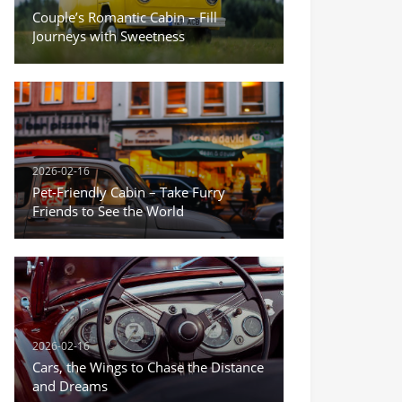
Couple’s Romantic Cabin – Fill
Journeys with Sweetness
2026-02-16
Pet-Friendly Cabin – Take Furry
Friends to See the World
2026-02-16
Cars, the Wings to Chase the Distance
and Dreams