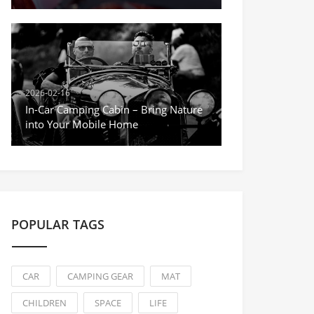
2026-02-16
In-Car Camping Cabin – Bring Nature
into Your Mobile Home
POPULAR TAGS
CAR
CAMPING GEAR
MAT
CHILDREN
SPACE
LIFE