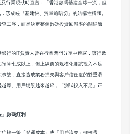
在談及行業現狀時直言：「香港數碼基建全球一流，但
低，形成咗『基建快、質量追唔切』的結構性樽頸。
檢查工序，而是決定整個數碼投資回報率的關鍵節
銀行的IT負責人曾在行業閉門分享中透露，該行數
佔預算七成以上，但上線前的規模化測試投入不足
大事故，直接造成業務損失與客戶信任度的雙重滑
疊越厚、用戶場景越來越碎，「測試投入不足」正
咗」數碼紅利
往往被一筆「營運成本」或「用戶流失」輕輕帶