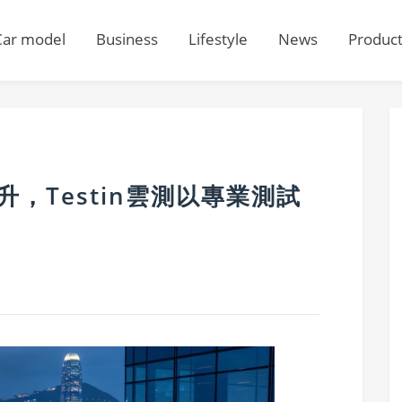
Car model
Business
Lifestyle
News
Produc
升，Testin雲測以專業測試