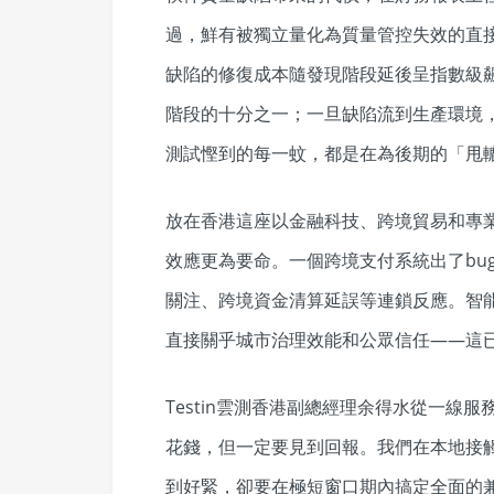
過，鮮有被獨立量化為質量管控失效的直
缺陷的修復成本隨發現階段延後呈指數級
階段的十分之一；一旦缺陷流到生產環境
測試慳到的每一蚊，都是在為後期的「甩
放在香港這座以金融科技、跨境貿易和專
效應更為要命。一個跨境支付系統出了bu
關注、跨境資金清算延誤等連鎖反應。智
直接關乎城市治理效能和公眾信任——這
Testin雲測香港副總經理余得水從一線
花錢，但一定要見到回報。我們在本地接
到好緊，卻要在極短窗口期內搞定全面的