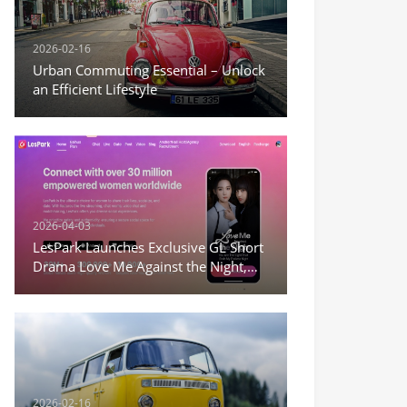
2026-02-16
Urban Commuting Essential – Unlock
an Efficient Lifestyle
2026-04-03
LesPark Launches Exclusive GL Short
Drama Love Me Against the Night,
Expanding Female-Centric Conten
2026-02-16