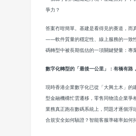
爭力？
答案冇咁簡單。基建是看得見的賽道，而
——軟件質量的穩定性、線上服務的一致
碼轉型中被長期低估的一項關鍵變量：專
數字化轉型的「最後一公里」：有橋有路
現時香港企業數字化已從「大興土木」的
型金融機構忙雲遷移，零售同物流企業爭
業務真正跑在數碼系統上，問題才逐個浮
合規安全如何驗證？智能客服準確率如何