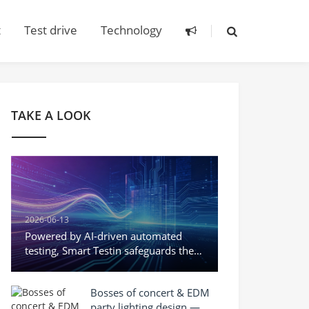
t
Test drive
Technology
TAKE A LOOK
2026-06-13
Powered by AI-driven automated
testing, Smart Testin safeguards the
quality of Hong Kong’s AI+ industry.
Bosses of concert & EDM
party lighting design —