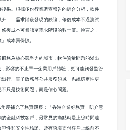
接後果。根據多份行業調查報告的綜合分析，軟件
飆升——需求階段發現的缺陷，修復成本不過測試
，修復成本可暴漲至需求階段的數十倍。換言之，
轆」成本買保險。
業服務為核心競爭力的城市，軟件質量問題的溢出
g，影響的不止單一企業用戶體驗，更可能觸發監管
能出行、電子政務等公共服務領域，系統穩定性更
已不只是技術問題，而是信心問題。
服務角度補充了務實觀察：「香港企業好務實，唔介意
觸的金融科技客戶，最常見的痛點就是上線時間迫
兼容性和安全性驗證。曾有跨境支付客戶上線前不