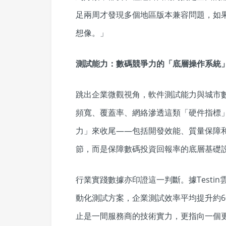
足兩周才發現多個地區版本兼容問題，如
想像。」
測試能力：數碼競爭力的「底層操作系統
跳出企業微觀視角，軟件測試能力與城市數
頻寬、覆蓋率、網絡滲透這類「硬件指標
力」來收尾——包括開發效能、質量保障
節，而是保障數碼投資回報率的底層基礎
行業實踐數據亦印證這一判斷。據Testi
動化測試方案，企業測試效率平均提升約6
止是一間服務商的技術實力，更指向一個