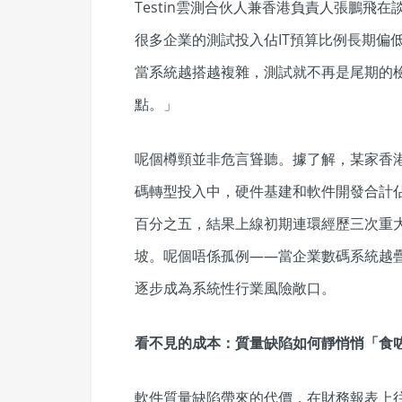
Testin雲測合伙人兼香港負責人張鵬飛
很多企業的測試投入佔IT預算比例長期偏
當系統越搭越複雜，測試就不再是尾期的
點。」
呢個樽頸並非危言聳聽。據了解，某家香港
碼轉型投入中，硬件基建和軟件開發合計
百分之五，結果上線初期連環經歷三次重
坡。呢個唔係孤例——當企業數碼系統越
逐步成為系統性行業風險敞口。
看不見的成本：質量缺陷如何靜悄悄「食
軟件質量缺陷帶來的代價，在財務報表上