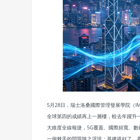
5月28日，瑞士洛桑國際管理發展學院（I
全球第四的成績再上一層樓，較去年躍升
大維度全線報捷，5G覆蓋、國際頻寬、
一個棘手的問題隨之浮現：基建搭好了，