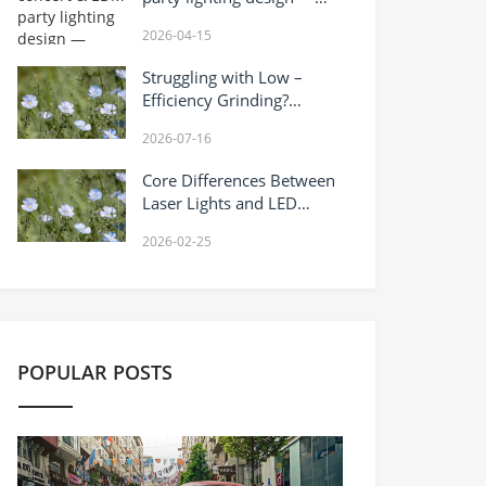
Don’t scroll away!
2026-04-15
Struggling with Low –
Efficiency Grinding?
Raymond Mill Holds the
2026-07-16
Key!
Core Differences Between
Laser Lights and LED
Lights
2026-02-25
POPULAR POSTS