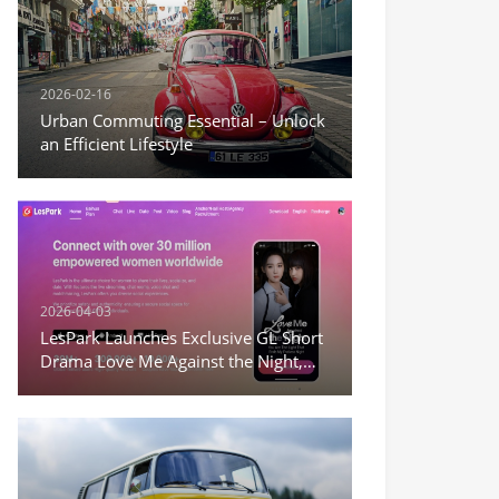
2026-02-16
Urban Commuting Essential – Unlock
an Efficient Lifestyle
2026-04-03
LesPark Launches Exclusive GL Short
Drama Love Me Against the Night,
Expanding Female-Centric Conten