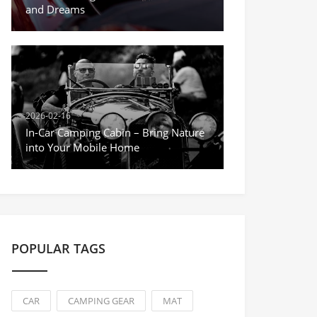
and Dreams
2026-02-16
In-Car Camping Cabin – Bring Nature
into Your Mobile Home
POPULAR TAGS
CAR
CAMPING GEAR
MAT