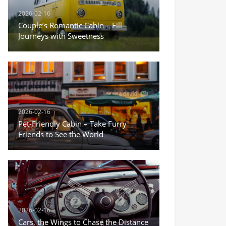
2026-02-16
Couple’s Romantic Cabin – Fill
Journeys with Sweetness
2026-02-16
Pet-Friendly Cabin – Take Furry
Friends to See the World
2026-02-16
Cars, the Wings to Chase the Distance