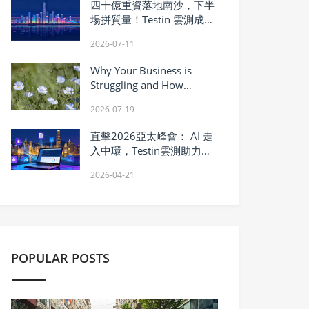
四十億重資落地南沙，下半
場拼質量！Testin 雲測成灣
區信創的香港勝負手
2026-07-11
Why Your Business is
Struggling and How
Vanadium Inhibitor Can
2026-07-19
Turn It Around?
直擊2026亞太峰會： AI 走
入中環，Testin雲測助力軟
件質量產業化「最後一公
2026-04-21
里」
POPULAR POSTS